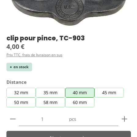
clip pour pince, TC-903
Prix régulier :
4,00 €
Prix TTC, frais de livraison en sus
en stock
Sélectionnez
Distance
32 mm
35 mm
40 mm
45 mm
50 mm
58 mm
60 mm
Quantité de produit : Entrez la quantité souhaitée
pcs