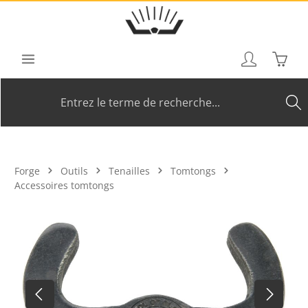
Passer au contenu principal
Le pan
Forge
Outils
Tenailles
Tomtongs
Accessoires tomtongs
Ignorer la galerie d'images