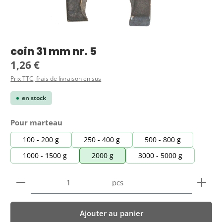
coin 31 mm nr. 5
Prix régulier :
1,26 €
Prix TTC, frais de livraison en sus
en stock
Sélectionnez
Pour marteau
100 - 200 g
250 - 400 g
500 - 800 g
1000 - 1500 g
2000 g
3000 - 5000 g
Quantité de produit : Entrez la quantité souhaitée
pcs
Ajouter au panier