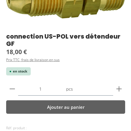
connection US-POL vers détendeur
GF
Prix régulier :
18,00 €
Prix TTC, frais de livraison en sus
en stock
Quantité de produit : Entrez la quantité souhaitée
pcs
Ajouter au panier
Réf. produit :