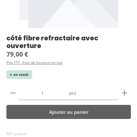
côté fibre refractaire avec
ouverture
Prix régulier :
79,00 €
Prix TTC, frais de livraison en sus
en stock
Quantité de produit : Entrez la quantité souhaitée
pcs
Ajouter au panier
Réf. produit :