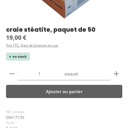
craie stéatite, paquet de 50
Prix régulier :
19,00 €
Prix TTC, frais de livraison en sus
en stock
Quantité de produit : Entrez la quantité souhaitée
paquet
Ajouter au panier
Réf. produit :
00617135
Poids :