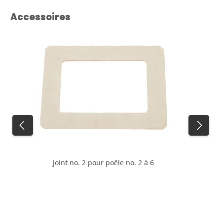
Ignorer la galerie de produits
Accessoires
joint no. 2 pour poêle no. 2 à 6