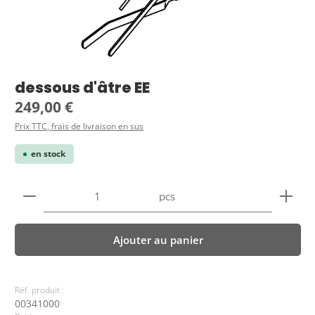
dessous d'âtre EE
Prix régulier :
249,00 €
Prix TTC, frais de livraison en sus
en stock
Quantité de produit : Entrez la quantité souhaitée
pcs
Ajouter au panier
Réf. produit :
00341000