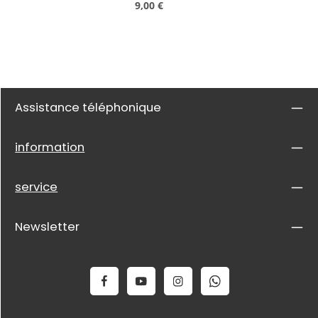
Prix régulier :
9,00 €
Assistance téléphonique
information
service
Newsletter