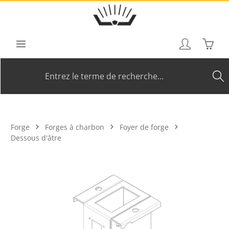
Passer au contenu principal
Le pan
Forge
Forges à charbon
Foyer de forge
Dessous d'âtre
Ignorer la galerie d'images