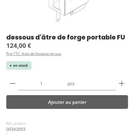
dessous d'âtre de forge portable FU
Prix régulier :
124,00 €
Prix TTC, frais de livraison en sus
en stock
Quantité de produit : Entrez la quantité souhaitée
pcs
Ajouter au panier
Réf. produit :
00342003