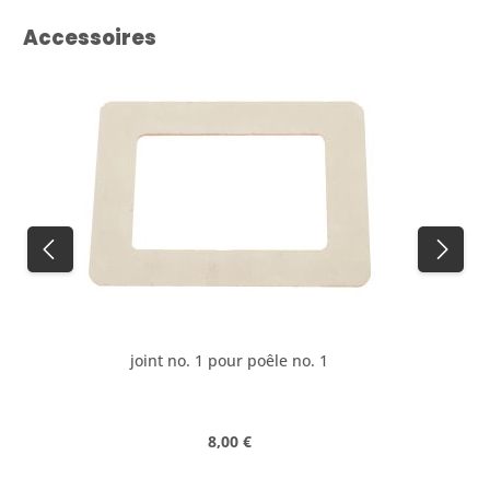
Ignorer la galerie de produits
Accessoires
joint no. 1 pour poêle no. 1
Prix régulier :
8,00 €