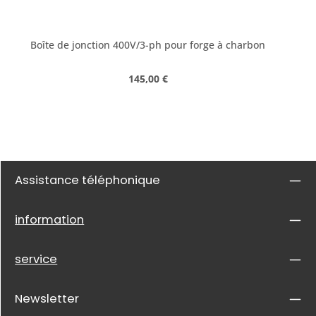
Boîte de jonction 400V/3-ph pour forge à charbon
Prix régulier :
145,00 €
Assistance téléphonique
information
service
Newsletter