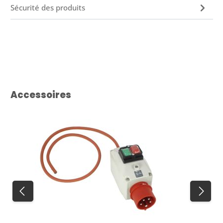
Sécurité des produits
Ignorer la galerie de produits
Accessoires