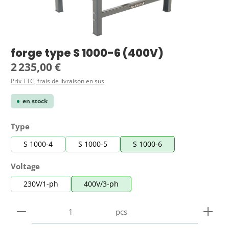
forge type S 1000-6 (400V)
Prix régulier :
2 235,00 €
Prix TTC, frais de livraison en sus
en stock
Sélectionnez
Type
S 1000-4
S 1000-5
S 1000-6
Sélectionnez
Voltage
230V/1-ph
400V/3-ph
Quantité de produit : Entrez la quantité souhaitée
pcs