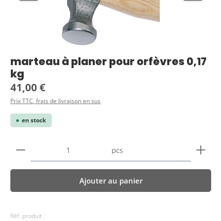
marteau à planer pour orfèvres 0,17
kg
Prix régulier :
41,00 €
Prix TTC, frais de livraison en sus
en stock
Quantité de produit : Entrez la quantité souhaitée
pcs
Ajouter au panier
Réf. produit :