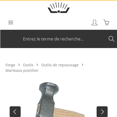
Passer au contenu principal
Le pan
Forge
Outils
Outils de repoussage
Marteaux postillon
Ignorer la galerie d'images