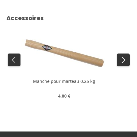
Ignorer la galerie de produits
Accessoires
Manche pour marteau 0,25 kg
Prix régulier :
4,00 €