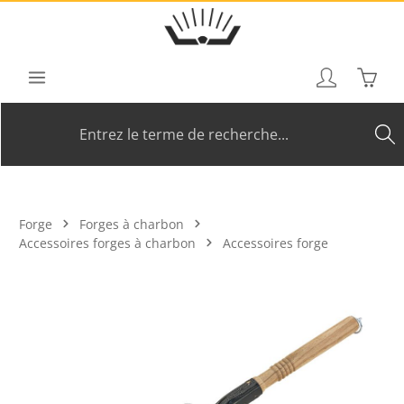
Passer au contenu principal
Le pan
Forge
Forges à charbon
Accessoires forges à charbon
Accessoires forge
Ignorer la galerie d'images