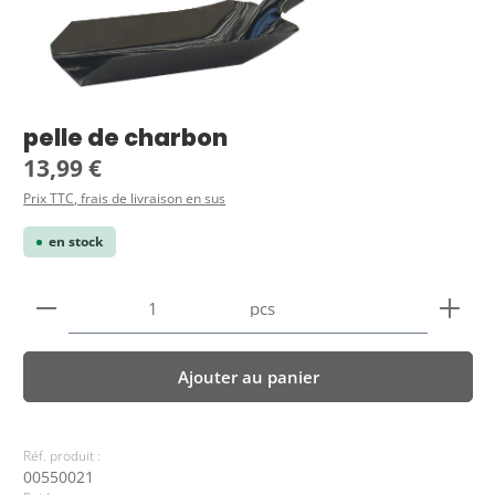
pelle de charbon
Prix régulier :
13,99 €
Prix TTC, frais de livraison en sus
en stock
Quantité de produit : Entrez la quantité souhaitée
pcs
Ajouter au panier
Réf. produit :
00550021