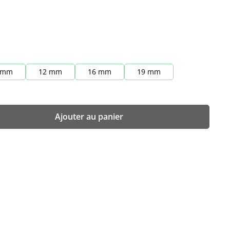
 mm
12 mm
16 mm
19 mm
z la quantité souhaitée ou utilisez les b
Ajouter au panier