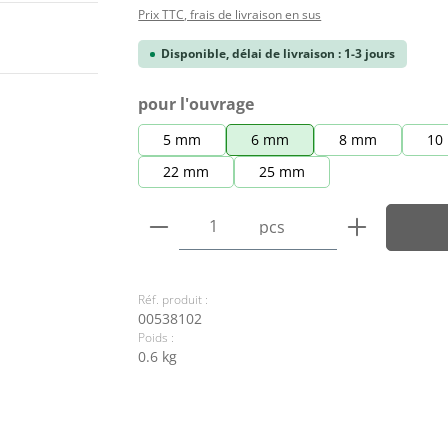
Prix TTC, frais de livraison en sus
Disponible, délai de livraison : 1-3 jours
Sélectionnez
pour l'ouvrage
5 mm
6 mm
8 mm
10
22 mm
25 mm
Quantité de produit : Entre
pcs
Réf. produit :
00538102
Poids :
0.6 kg