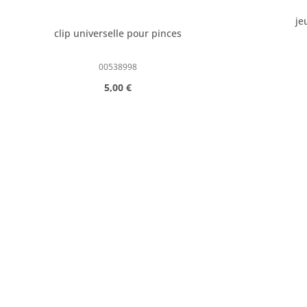
je
clip universelle pour pinces
00538998
Prix régulier :
5,00 €
Quantité de produit : Entrez la qua
Quanti
pcs