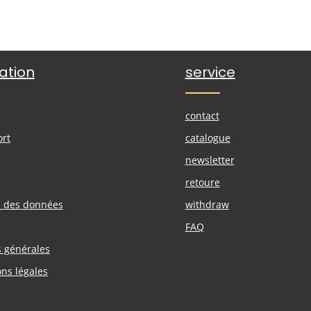
ation
service
contact
ort
catalogue
newsletter
retoure
n des données
withdraw
FAQ
s générales
ons légales