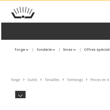
asser au contenu principal
Passer à la navigation principale
Forge
fonderie
livres
Offres spécial
Forge
Outils
Tenailles
Tomtongs
Pinces en V
Ignorer la galerie d'images