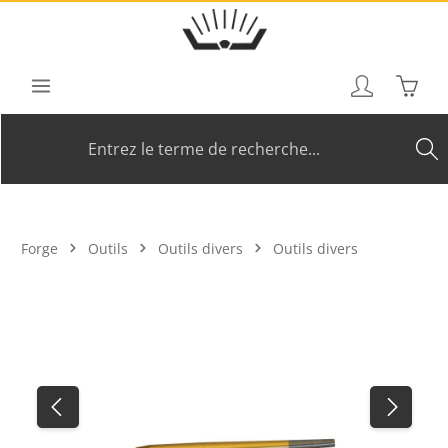
Passer au contenu principal
Le pan
Forge
Outils
Outils divers
Outils divers
Ignorer la galerie d'images