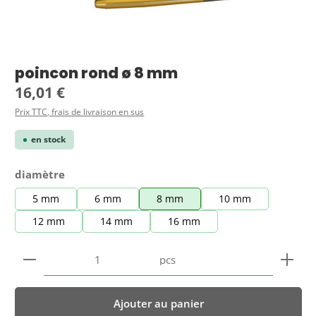
poincon rond ø 8 mm
Prix régulier :
16,01 €
Prix TTC, frais de livraison en sus
en stock
Sélectionnez
diamètre
5 mm
6 mm
8 mm
10 mm
12 mm
14 mm
16 mm
Quantité de produit : Entrez la quantité souhaitée
pcs
Ajouter au panier