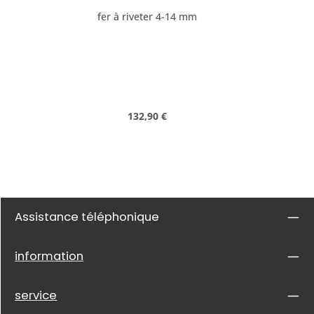
fer à riveter 4-14 mm
Prix régulier :
132,90 €
Assistance téléphonique
information
service