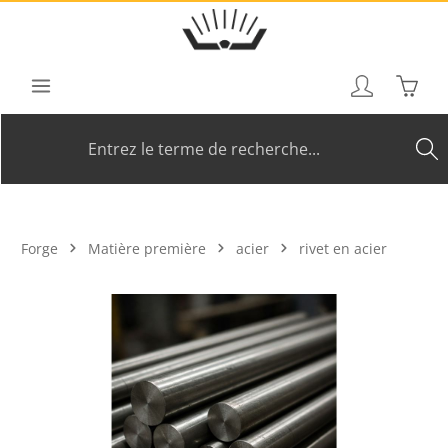
Passer au contenu principal
Le pan
Forge
Matière première
acier
rivet en acier
Ignorer la galerie d'images