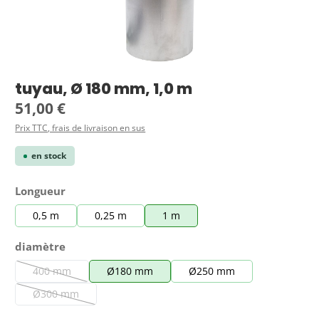
tuyau, Ø 180 mm, 1,0 m
Prix régulier :
51,00 €
Prix TTC, frais de livraison en sus
en stock
Sélectionnez
Longueur
0,5 m
0,25 m
1 m
Sélectionnez
diamètre
400 mm
Ø180 mm
Ø250 mm
(Cette option n'est pas disponible pour le moment.)
Ø300 mm
(Cette option n'est pas disponible pour le moment.)