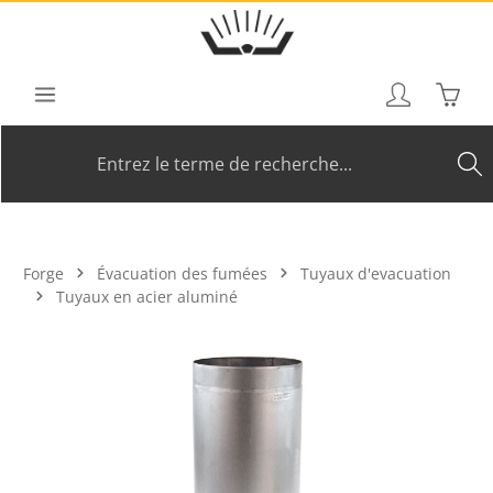
Passer au contenu principal
Le pan
Forge
Évacuation des fumées
Tuyaux d'evacuation
Tuyaux en acier aluminé
Ignorer la galerie d'images