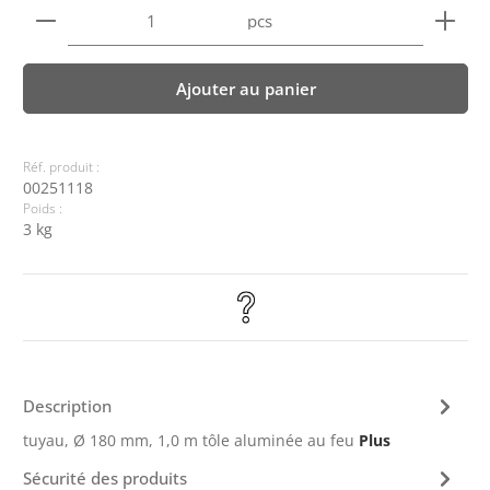
Quantité de produit : Entrez la quantité souhaitée
pcs
Ajouter au panier
Réf. produit :
00251118
Poids :
3 kg
Description
tuyau, Ø 180 mm, 1,0 m tôle aluminée au feu
Plus
Sécurité des produits