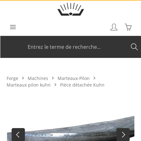
Passer au contenu principal
Le pan
Forge
Machines
Marteaux-Pilon
Marteaux pilon kuhn
Pièce détachée Kuhn
Ignorer la galerie d'images