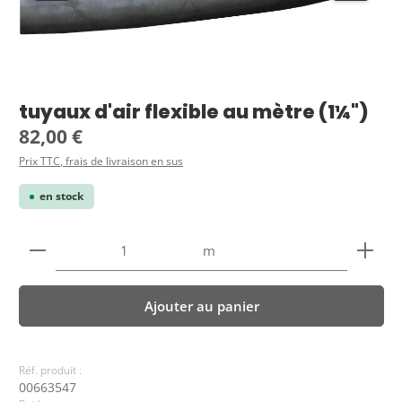
tuyaux d'air flexible au mètre (1¼")
Prix régulier :
82,00 €
Prix TTC, frais de livraison en sus
en stock
Quantité de produit : Entrez la quantité souhaitée
m
Ajouter au panier
Réf. produit :
00663547