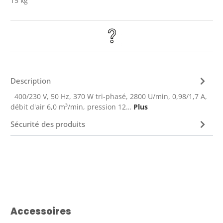
15 kg
Description
400/230 V, 50 Hz, 370 W tri-phasé, 2800 U/min, 0,98/1,7 A,
débit d'air 6,0 m³/min, pression 12…
Plus
Sécurité des produits
Ignorer la galerie de produits
Accessoires