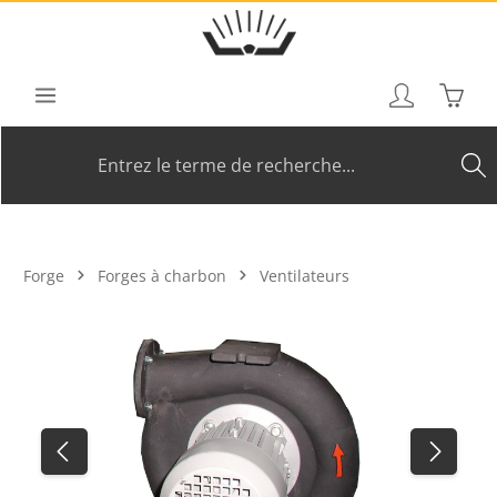
Passer au contenu principal
Le pan
Forge
Forges à charbon
Ventilateurs
Ignorer la galerie d'images