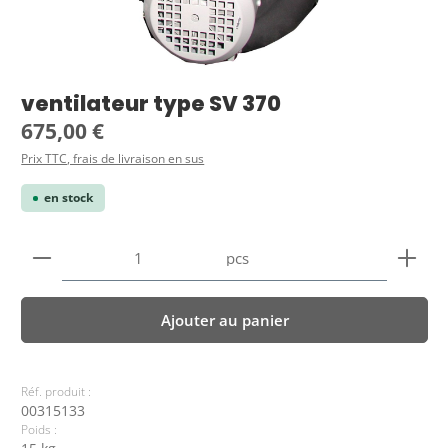
ventilateur type SV 370
Prix régulier :
675,00 €
Prix TTC, frais de livraison en sus
en stock
Quantité de produit : Entrez la quantité souhaitée
pcs
Ajouter au panier
Réf. produit :
00315133
Poids :