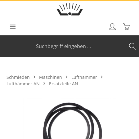
Zum Hauptinhalt springen
Waren
Schmieden
Maschinen
Lufthammer
Lufthämmer AN
Ersatzteile AN
Bildergalerie überspringen