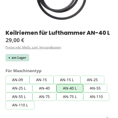
Keilriemen für Lufthammer AN-40 L
Regulärer Preis:
29,00 €
Preise inkl. MwSt. zzgl. Versandkosten
am Lager
auswählen
Für Maschinentyp
AN-09
AN-15
AN-15 L
AN-25
AN-25 L
AN-40
AN-40 L
AN-55
AN-55 L
AN-75
AN-75 L
AN-110
AN-110 L
Produkt Anzahl: Gib den gewünschten Wert ein ode