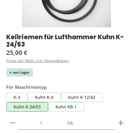
Keilriemen für Lufthammer Kuhn K-
24/53
Regulärer Preis:
25,00 €
Preise inkl. MwSt. zzgl. Versandkosten
am Lager
auswählen
Für Maschinentyp
K-3
Kuhn K-0
Kuhn K-12/42
Kuhn K-24/53
Kuhn KB-1
Produkt Anzahl: Gib den gewünschten Wert ein ode
Stk