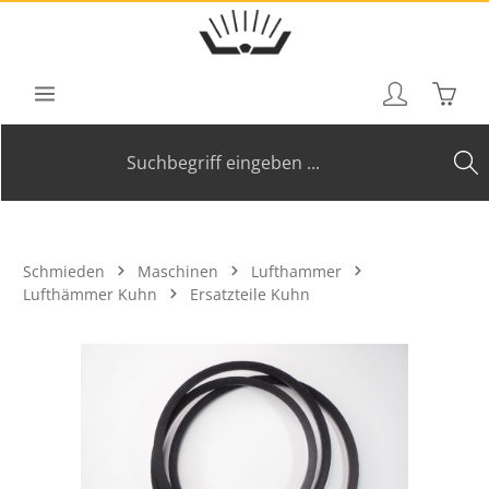
Zum Hauptinhalt springen
Waren
Schmieden
Maschinen
Lufthammer
Lufthämmer Kuhn
Ersatzteile Kuhn
Bildergalerie überspringen