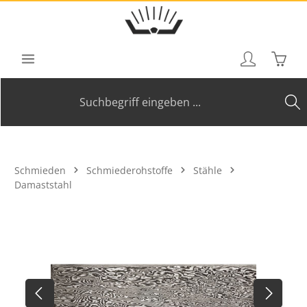
Zum Hauptinhalt springen
Waren
Schmieden
Schmiederohstoffe
Stähle
Damaststahl
Bildergalerie überspringen