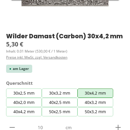
Wilder Damast (Carbon) 30x4,2 mm
Regulärer Preis:
5,30 €
Inhalt:
0.01 Meter
(530,00 € / 1 Meter)
Preise inkl. MwSt. zzgl. Versandkosten
am Lager
auswählen
Querschnitt
30x2,5 mm
30x3,2 mm
30x4,2 mm
40x2,0 mm
40x2,5 mm
40x3,2 mm
40x4,2 mm
50x2,5 mm
50x3,2 mm
Produkt Anzahl: Gib den gewünschten Wert ein ode
cm