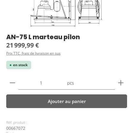
AN-75 L marteau pilon
Prix régulier :
21 999,99 €
Prix TTC, frais de livraison en sus
en stock
Quantité de produit : Entrez la quantité souhaitée
pcs
Ajouter au panier
Réf. produit :
00667072