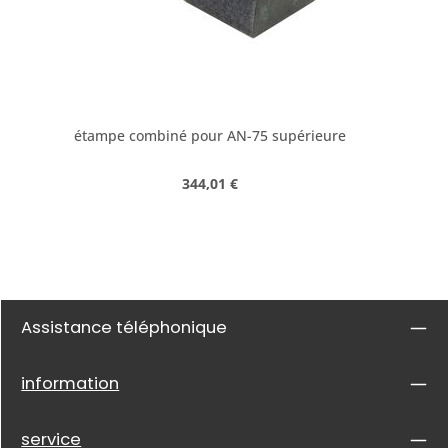
étampe combiné pour AN-75 supérieure
Prix régulier :
344,01 €
Assistance téléphonique
information
service