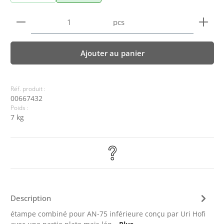
Quantité de produit : Entrez la quantité souhaitée
pcs
Ajouter au panier
Réf. produit :
00667432
Poids :
7 kg
Description
étampe combiné pour AN-75 inférieure conçu par Uri Hofi