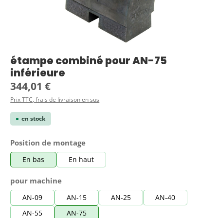
étampe combiné pour AN-75
inférieure
Prix régulier :
344,01 €
Prix TTC, frais de livraison en sus
en stock
Sélectionnez
Position de montage
En bas
En haut
Sélectionnez
pour machine
AN-09
AN-15
AN-25
AN-40
AN-55
AN-75