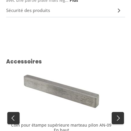
avec une partie plate mais lég…
Plus
Sécurité des produits
Ignorer la galerie de produits
Accessoires
Coin pour étampe supérieure marteau pilon AN-09
En haut