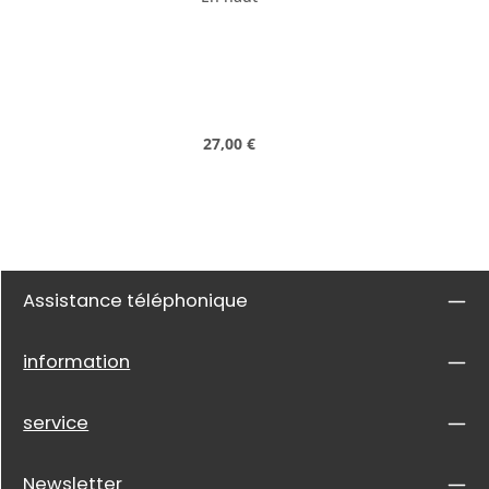
Prix régulier :
27,00 €
Assistance téléphonique
information
service
Newsletter