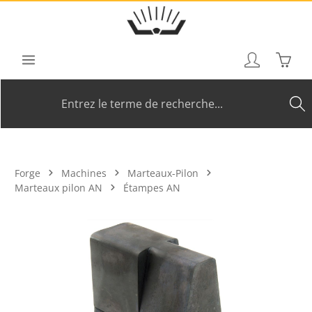
Passer au contenu principal
Le pan
Forge
Machines
Marteaux-Pilon
Marteaux pilon AN
Étampes AN
Ignorer la galerie d'images