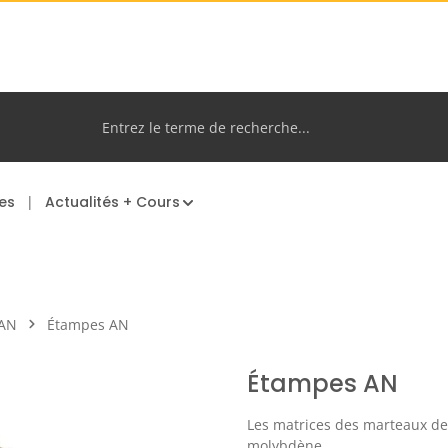
es
Actualités + Cours
 AN
Étampes AN
Étampes AN
Les matrices des marteaux d
molybdène.