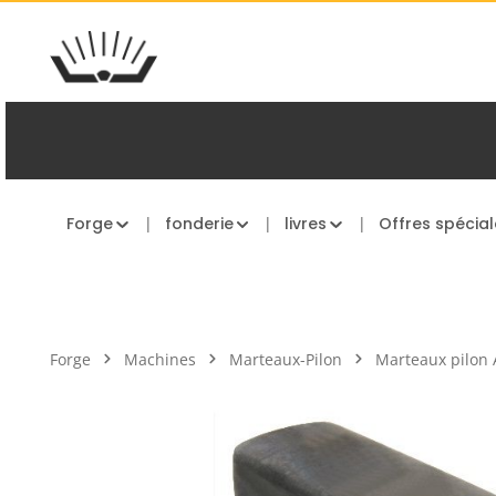
asser au contenu principal
Passer à la navigation principale
Forge
fonderie
livres
Offres spécial
Forge
Machines
Marteaux-Pilon
Marteaux pilon