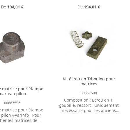
Prix régulier :
Prix régulier :
De
194,01 €
De
194,01 €
Kit écrou en T/boulon pour
matrices
e matrice pour étampe
00667598
marteau pilon
Composition : Écrou en T,
00667596
goupille, ressort Uniquement
e matrice pour étampe
nécessaire pour les anciens
ilon #Varinfo Pour
marteaux pneumatiques AN à
er les matrices de
piston plongeur. Pour la fixation
glisser.
de la matrice supérieure. Tous