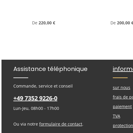
Prix régulier :
Prix régulie
De
220,00 €
De
200,00 
Assistance téléphonique
inform
Commande, service et conseil
sur nous
+49 7352 9226-0
frais de p
paiement
Lun-Jeu, 08h00 - 17h00
TVA
Ou via notre
formulaire de contact
.
protectio