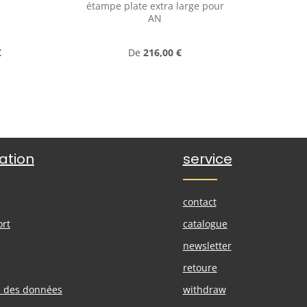
étampe plate extra large pour
AN
r :
Prix régulier :
€
De
216,00 €
ation
service
contact
ort
catalogue
newsletter
retoure
n des données
withdraw