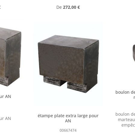
r :
Prix régulier :
€
De
272,00 €
boulon d
ur AN
boulon d
étampe plate extra large pour
ur AN
marteau p
AN
empêch
00667474