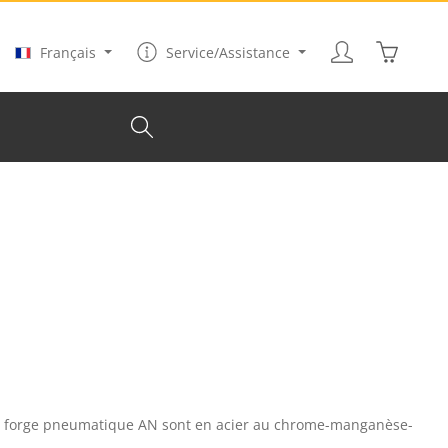
Le panier
Français
Service/Assistance
e forge pneumatique AN sont en acier au chrome-manganèse-