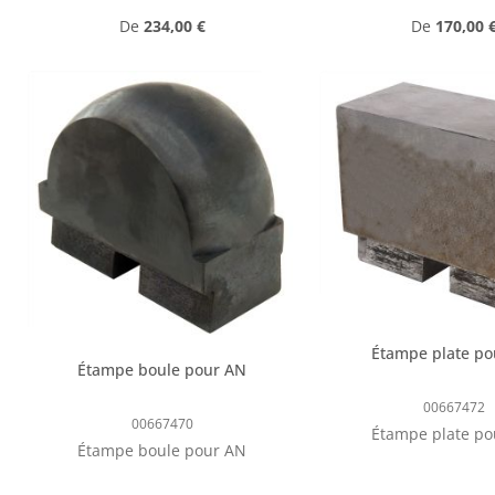
Prix régulier :
Prix régulie
De
234,00 €
De
170,00 
Étampe plate po
Étampe boule pour AN
00667472
00667470
Étampe plate po
Étampe boule pour AN