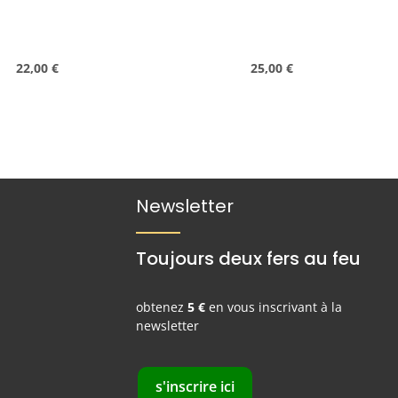
les marteaux AN sont livrés sans
écrou en T, ressort ni loquet de
série.
Prix régulier :
Prix régulier :
22,00 €
25,00 €
Newsletter
Toujours deux fers au feu
obtenez
5 €
en vous inscrivant à la
newsletter
s'inscrire ici