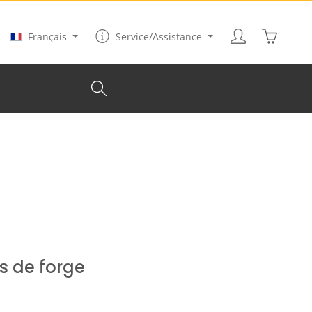
Le panier
Français
Service/Assistance
s de forge