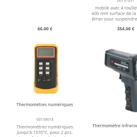
00151051
kg Pression maximale admissible
mobile avec 4 roulle
: PS 30 bar Tuyau : caoutchouc
600 mm surface de la 
avec insert textile Résistant au
étrier pour suspendre 
froid jusqu'à -30 °C Pour un
place pour bouteill
fonctionnement plus long des
Prix régulier :
Prix réguli
66,00 €
354,00 €
fours à gaz, évite le « givrage »
en utilisant moins de gaz par
bouteille.
Quantité de produit : Entrez la qua
Quantité de 
pcs
pcs
Thermomètres numériques
00159014
Thermomètre infraro
Thermomètres numériques
jusqu'à 1370°C, pour 2 pcs.