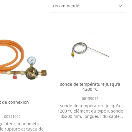
sonde de température jusqu'à
1200 °C
00159012
it de connexion
sonde de température jusqu'à
1200 °C élément du type K sonde
3x200 mm, longueur du câble
00151062
1500 mm, fiche type K pour DTM
gulateur, manomètre,
Sans indicateur de température
de rupture et tuyau de