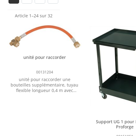
Page
Page
Article 1–24 sur 32
unité pour raccorder
00131204
unité pour raccorder une
bouteilles supplémentaire, tuyau
flexible longueur 0,4 m avec
raccord, pour ajouter une
bouteille supplémentaire,
plusieurs unités peuvent être
ajoutées, approprié pour
bouteilles à gaz de 11 kg et 33
Support UG 1 pour 
kg. Raccord combiné pour
Proforge
raccordement optionnel à des
bouteilles de gaz de 5, 11 ou 33