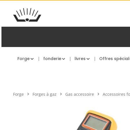
asser au contenu principal
Passer à la navigation principale
Forge
fonderie
livres
Offres spécial
Forge
Forges à gaz
Gas accessoire
Accessoires f