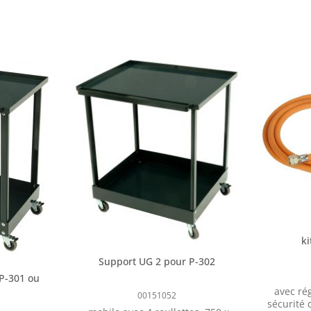
k
Support UG 2 pour P-302
P-301 ou
avec ré
00151052
sécurité 