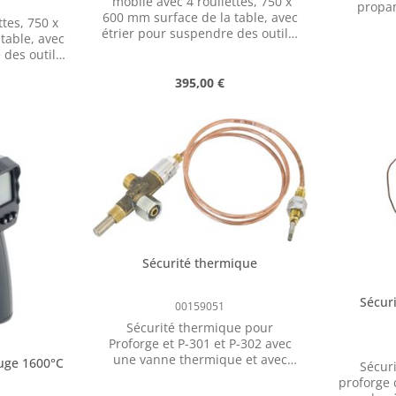
mobile avec 4 roullettes, 750 x
propane, 2
600 mm surface de la table, avec
directeme
ttes, 750 x
étrier pour suspendre des outils,
kg, pour fours à gaz
table, avec
place pour bouteilles de gaz
atmosphé
des outils,
Proforge, P
e de gaz
er :
Prix régulier :
395,00 €
raccordem
gaz, pou
pression
ntité souhaitée ou utilisez les boutons 
produit : Entrez la quantité souhaitée o
Quantité de produit : Entrez
Quan
Tuyau de
pcs
LH Avan
combiné p
de 5,11 
et testé
pression 
l'aide d
durée de 
Homolo
Sécurité thermique
protectio
tuyaux ma
Sécur
00159051
16 bar Il
régulate
Sécurité thermique pour
disponibl
Proforge et P-301 et P-302 avec
être a
une vanne thermique et avec
uge 1600°C
Sécur
bud
sonde thermique et tuyau
proforge com
générale
capillaire, tuyau capillaire ca.