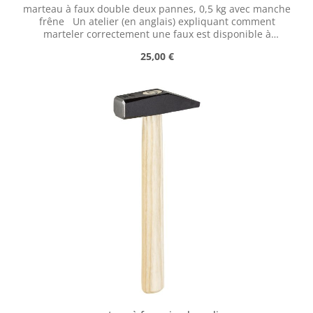
marteau à faux double deux pannes, 0,5 kg avec manche
frêne Un atelier (en anglais) expliquant comment
marteler correctement une faux est disponible à
l'adresse suivante :
Prix régulier :
25,00 €
https://scythesupply.com/peeningworkshop.html