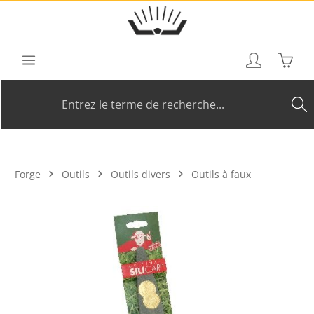
Passer au contenu principal
Le pan
Forge
Outils
Outils divers
Outils à faux