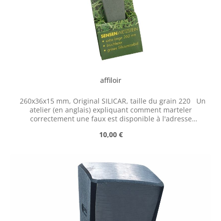
affiloir
260x36x15 mm, Original SILICAR, taille du grain 220 Un
atelier (en anglais) expliquant comment marteler
correctement une faux est disponible à l'adresse
suivante :
Prix régulier :
10,00 €
https://scythesupply.com/peeningworkshop.html