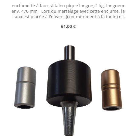
enclumette à faux, à talon pique longue, 1 kg, longueur
env. 470 mm Lors du martelage avec cette enclume, la
faux est placée à l'envers (contrairement à la tonte) et
frappée avec la face plate du marteau de martelage. Un
Prix régulier :
61,00 €
atelier (en anglais) expliquant comment marteler
correctement une faux est disponible à l'adresse
suivante :
https://scythesupply.com/peeningworkshop.html