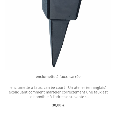
enclumette à faux, carrée
enclumette à faux, carrée court Un atelier (en anglais)
expliquant comment marteler correctement une faux est
disponible à l'adresse suivante :
https://scythesupply.com/peeningworkshop.html
Prix régulier :
30,00 €