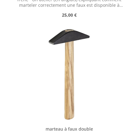
marteler correctement une faux est disponible à
l'adresse suivante :
Prix régulier :
25,00 €
https://scythesupply.com/peeningworkshop.html
marteau à faux double