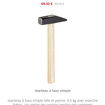
marteler votre faux. Au lieu des prix unitaires combinés
Prix de vente :
Prix régulier :
69,32 €
80,56 €
de 76,90 €, le coffret ne coûte que 60,65 € (TVA
allemande appliquée).
marteau à faux simple
marteau à faux simple tête et panne, 0,5 kg avec manche
frêne Un atelier (en anglais) expliquant comment