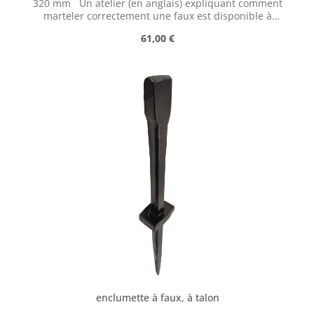
320 mm Un atelier (en anglais) expliquant comment
marteler correctement une faux est disponible à
l'adresse suivante :
Prix régulier :
61,00 €
https://scythesupply.com/peeningworkshop.html
enclumette à faux, à talon