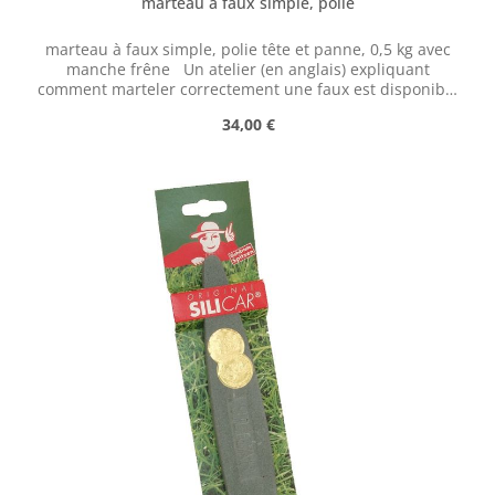
marteau à faux simple, polie
marteau à faux simple, polie tête et panne, 0,5 kg avec
manche frêne Un atelier (en anglais) expliquant
comment marteler correctement une faux est disponible
à l'adresse suivante :
Prix régulier :
34,00 €
https://scythesupply.com/peeningworkshop.html