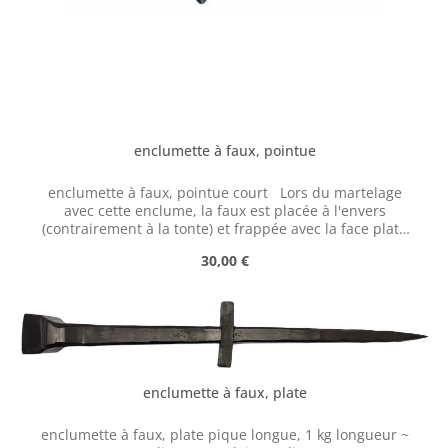
enclumette à faux, pointue
enclumette à faux, pointue court Lors du martelage
avec cette enclume, la faux est placée à l'envers
(contrairement à la tonte) et frappée avec la face plate
du marteau de martelage. Un atelier (en anglais)
Prix régulier :
30,00 €
expliquant comment marteler correctement une faux est
disponible à l'adresse suivante :
https://scythesupply.com/peeningworkshop.html
enclumette à faux, plate
enclumette à faux, plate pique longue, 1 kg longueur ~