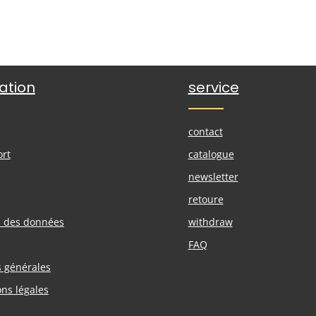
ation
service
contact
ort
catalogue
newsletter
retoure
n des données
withdraw
FAQ
s générales
ons légales