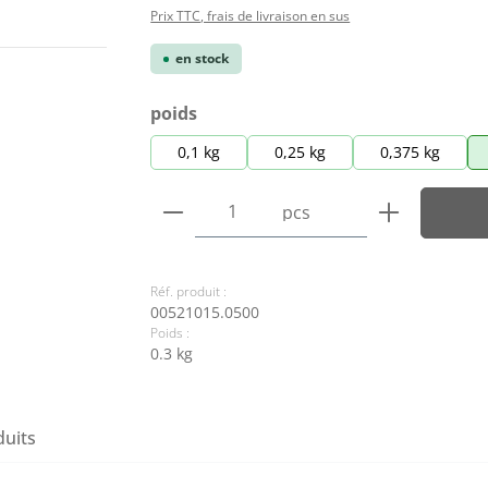
Prix TTC, frais de livraison en sus
en stock
Sélectionnez
poids
0,1 kg
0,25 kg
0,375 kg
Quantité de produit : Entre
pcs
Réf. produit :
00521015.0500
Poids :
0.3 kg
duits