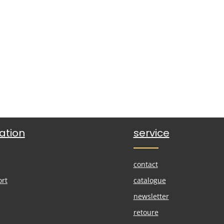
ation
service
contact
ort
catalogue
newsletter
retoure