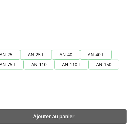
AN-25
AN-25 L
AN-40
AN-40 L
AN-75 L
AN-110
AN-110 L
AN-150
z la quantité souhaitée ou utilisez les b
Ajouter au panier