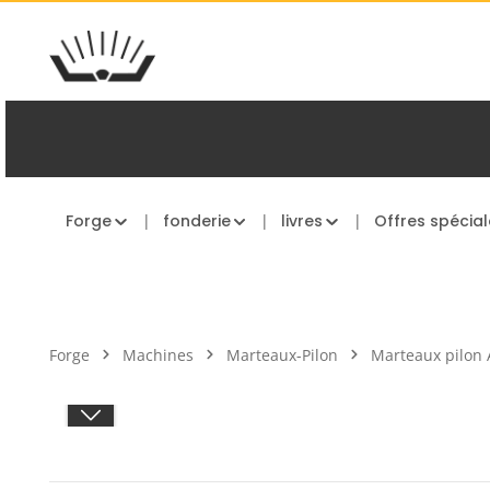
asser au contenu principal
Passer à la navigation principale
Forge
fonderie
livres
Offres spécial
Forge
Machines
Marteaux-Pilon
Marteaux pilon
Ignorer la galerie d'images