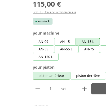
Prix régulier :
115,00 €
Prix TTC, frais de livraison en sus
en stock
Sélectionnez
pour machine
AN-09
AN-15
AN-15 L
AN-55
AN-55 L
AN-75
AN-150 L
Sélectionnez
pour piston
piston antérieur
piston derrière
Quantité de produit : Entre
set
Réf. produit :