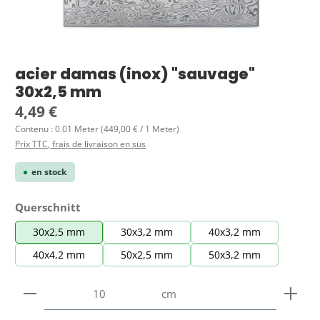
acier damas (inox) "sauvage"
30x2,5 mm
Prix régulier :
4,49 €
Contenu :
0.01 Meter
(449,00 € / 1 Meter)
Prix TTC, frais de livraison en sus
en stock
Sélectionnez
Querschnitt
30x2,5 mm
30x3,2 mm
40x3,2 mm
40x4,2 mm
50x2,5 mm
50x3,2 mm
Quantité de produit : Entrez la quantité souhaitée
cm