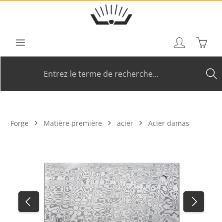
Passer au contenu principal
Le pan
Forge
Matière première
acier
Acier damas
Ignorer la galerie d'images