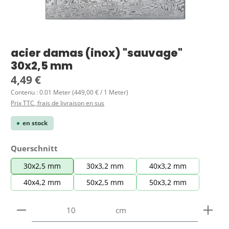
acier damas (inox) "sauvage"
30x2,5 mm
Prix régulier :
4,49 €
Contenu :
0.01 Meter
(449,00 € / 1 Meter)
Prix TTC, frais de livraison en sus
en stock
Sélectionnez
Querschnitt
30x2,5 mm
30x3,2 mm
40x3,2 mm
40x4,2 mm
50x2,5 mm
50x3,2 mm
Quantité de produit : Entrez la quantité souhaitée
cm