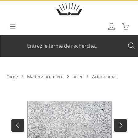
Passer au contenu principal
Le pan
Forge
Matière première
acier
Acier damas
Ignorer la galerie d'images