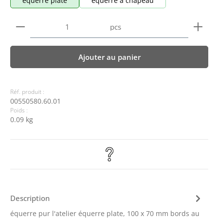
équerre plate
équerre à chapeau
Quantité de produit : Entrez la quantité souhaitée
pcs
Ajouter au panier
Réf. produit :
00550580.60.01
Poids :
0.09 kg
Description
équerre pur l'atelier équerre plate, 100 x 70 mm bords au