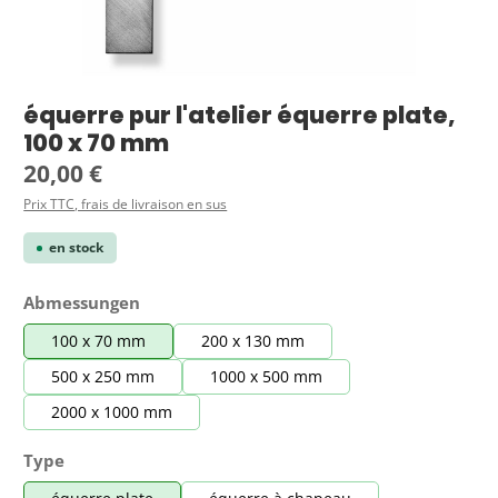
équerre pur l'atelier équerre plate,
100 x 70 mm
Prix régulier :
20,00 €
Prix TTC, frais de livraison en sus
en stock
Sélectionnez
Abmessungen
100 x 70 mm
200 x 130 mm
500 x 250 mm
1000 x 500 mm
2000 x 1000 mm
Sélectionnez
Type