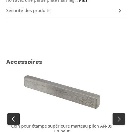
Hofi avec une partie plate mais lég…
Plus
Sécurité des produits
Ignorer la galerie de produits
Accessoires
Coin pour étampe supérieure marteau pilon AN-09
En haut