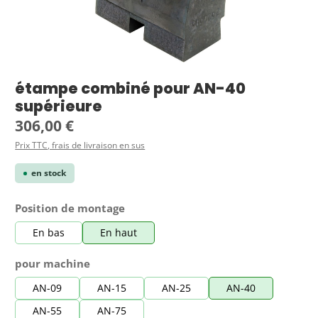
étampe combiné pour AN-40
supérieure
Prix régulier :
306,00 €
Prix TTC, frais de livraison en sus
en stock
Sélectionnez
Position de montage
En bas
En haut
Sélectionnez
pour machine
AN-09
AN-15
AN-25
AN-40
AN-55
AN-75