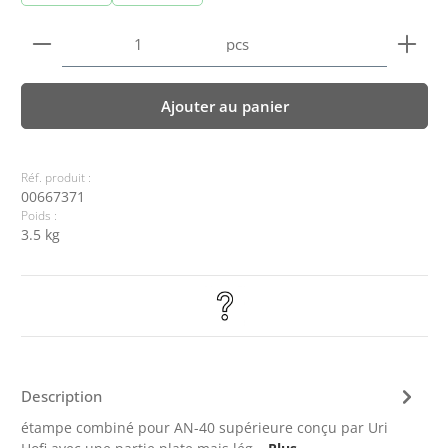
Quantité de produit : Entrez la quantité souhaitée
pcs
Ajouter au panier
Réf. produit :
00667371
Poids :
3.5 kg
Description
étampe combiné pour AN-40 supérieure conçu par Uri