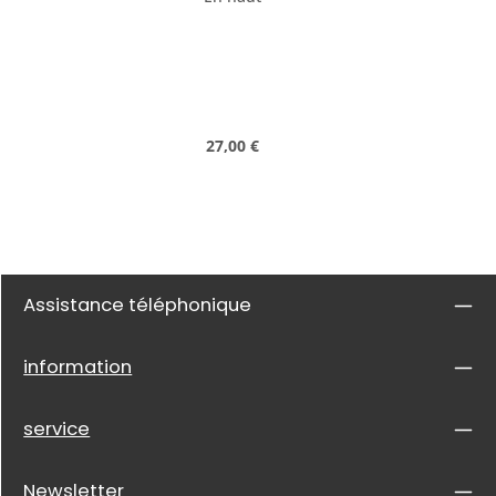
Prix régulier :
27,00 €
Assistance téléphonique
information
service
Newsletter