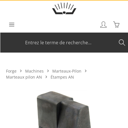
Passer au contenu principal
Le pan
Forge
Machines
Marteaux-Pilon
Marteaux pilon AN
Étampes AN
Ignorer la galerie d'images