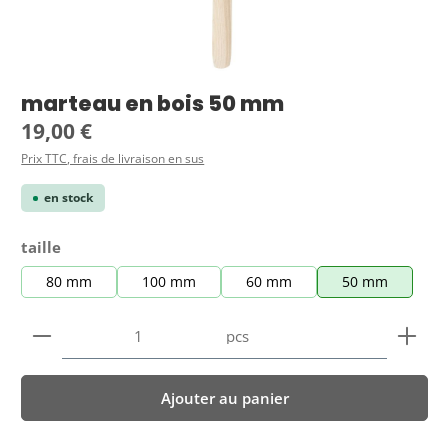
marteau en bois 50 mm
Prix régulier :
19,00 €
Prix TTC, frais de livraison en sus
en stock
Sélectionnez
taille
80 mm
100 mm
60 mm
50 mm
Quantité de produit : Entrez la quantité souhaitée
pcs
Ajouter au panier