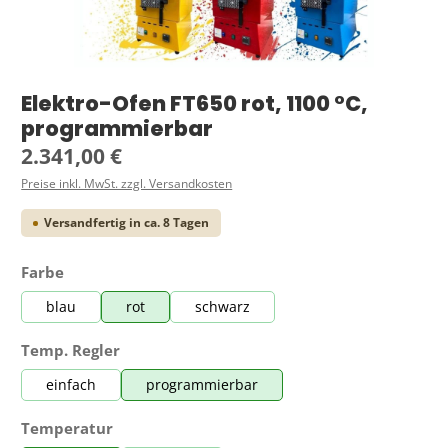
Elektro-Ofen FT650 rot, 1100 °C,
programmierbar
Regulärer Preis:
2.341,00 €
Preise inkl. MwSt. zzgl. Versandkosten
Versandfertig in ca. 8 Tagen
auswählen
Farbe
blau
rot
schwarz
auswählen
Temp. Regler
einfach
programmierbar
auswählen
Temperatur