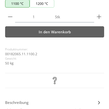
1100 °C
1200 °C
Produkt Anzahl: Gib den gewünschten Wert ein ode
Stk
In den Warenkorb
Produktnummer:
00182065.11.1100.2
Gewicht:
50 kg
Beschreibung