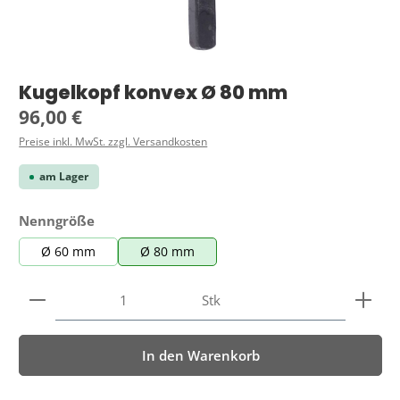
Kugelkopf konvex Ø 80 mm
Regulärer Preis:
96,00 €
Preise inkl. MwSt. zzgl. Versandkosten
am Lager
auswählen
Nenngröße
Ø 60 mm
Ø 80 mm
Produkt Anzahl: Gib den gewünschten Wert ein ode
Stk
In den Warenkorb