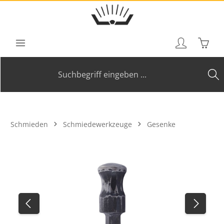
Zum Hauptinhalt springen
Waren
Schmieden
Schmiedewerkzeuge
Gesenke
Bildergalerie überspringen