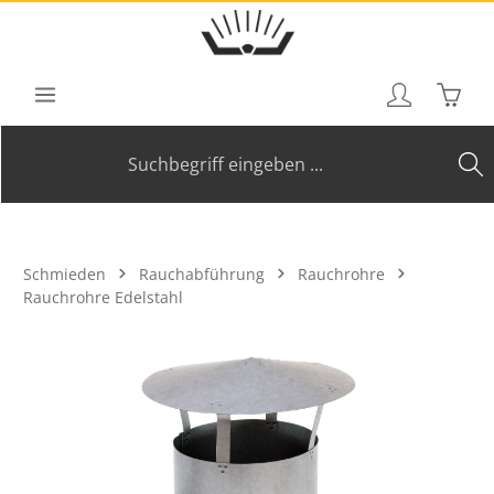
Zum Hauptinhalt springen
Waren
Schmieden
Rauchabführung
Rauchrohre
Rauchrohre Edelstahl
Bildergalerie überspringen