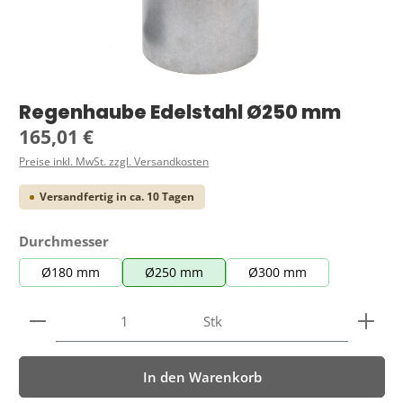
Regenhaube Edelstahl Ø250 mm
Regulärer Preis:
165,01 €
Preise inkl. MwSt. zzgl. Versandkosten
Versandfertig in ca. 10 Tagen
auswählen
Durchmesser
Ø180 mm
Ø250 mm
Ø300 mm
Produkt Anzahl: Gib den gewünschten Wert ein ode
Stk
In den Warenkorb