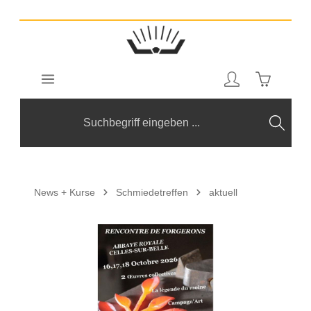
Zum Hauptinhalt springen
Warenkorb
News + Kurse
Schmiedetreffen
aktuell
Bildergalerie überspringen