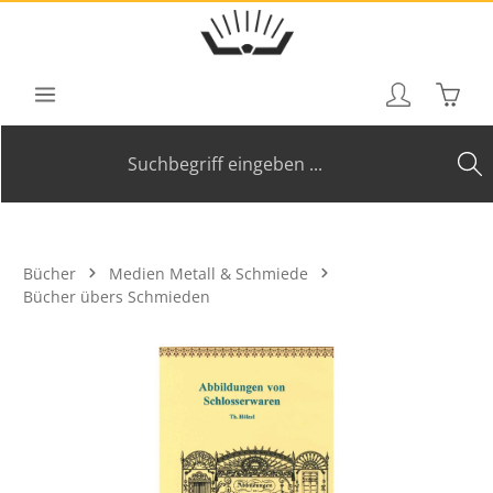
Zum Hauptinhalt springen
Waren
Bücher
Medien Metall & Schmiede
Bücher übers Schmieden
Bildergalerie überspringen