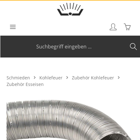
Zum Hauptinhalt springen
Waren
Schmieden
Kohlefeuer
Zubehör Kohlefeuer
Zubehör Esseisen
Bildergalerie überspringen