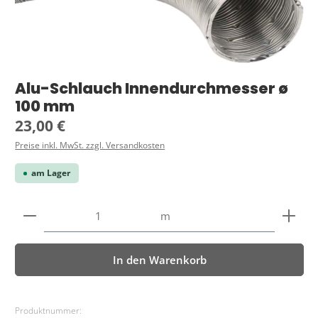
Alu-Schlauch Innendurchmesser ø
100 mm
Regulärer Preis:
23,00 €
Preise inkl. MwSt. zzgl. Versandkosten
am Lager
Produkt Anzahl: Gib den gewünschten Wert ein ode
m
In den Warenkorb
Produktnummer: