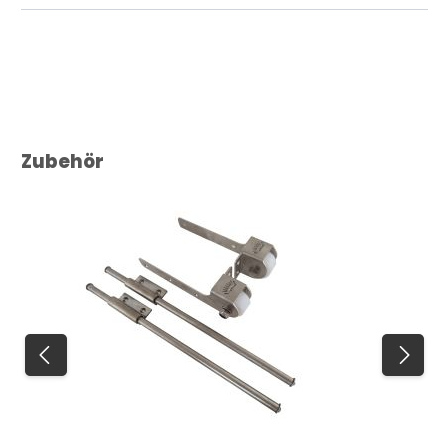
Produktgalerie überspringen
Zubehör