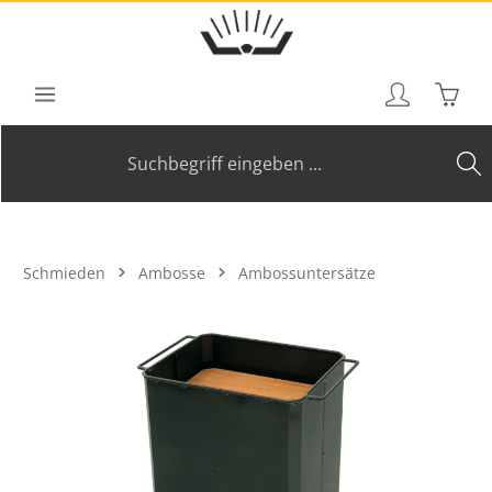
Zum Hauptinhalt springen
Waren
Schmieden
Ambosse
Ambossuntersätze
Bildergalerie überspringen