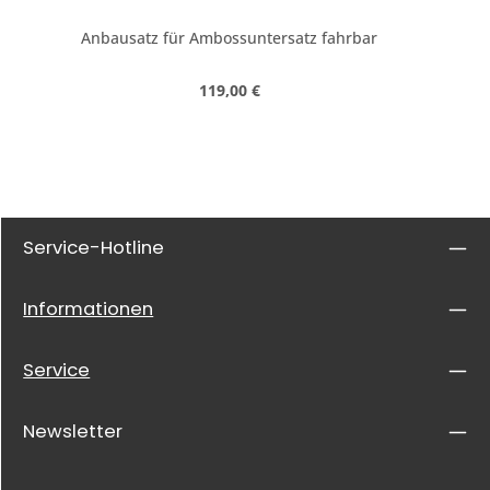
Anbausatz für Ambossuntersatz fahrbar
Regulärer Preis:
119,00 €
Service-Hotline
Informationen
Service
Newsletter