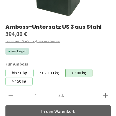
Amboss-Untersatz US 3 aus Stahl
Regulärer Preis:
394,00 €
Preise inkl. MwSt. zzgl. Versandkosten
am Lager
auswählen
Für Amboss
bis 50 kg
50 - 100 kg
> 100 kg
> 150 kg
Produkt Anzahl: Gib den gewünschten Wert ein ode
Stk
In den Warenkorb