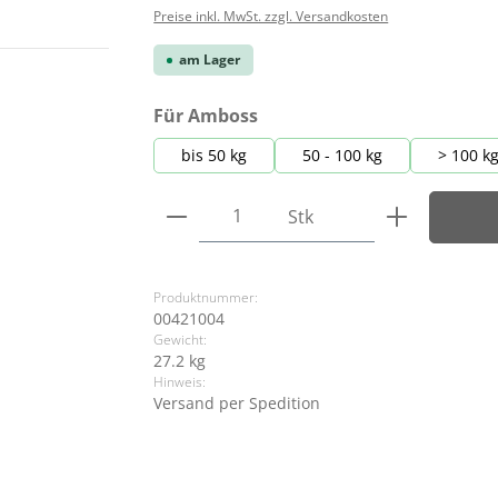
Preise inkl. MwSt. zzgl. Versandkosten
am Lager
auswählen
Für Amboss
bis 50 kg
50 - 100 kg
> 100 k
Produkt Anzahl: Gib den ge
Stk
Produktnummer:
00421004
Gewicht:
27.2 kg
Hinweis:
Versand per Spedition