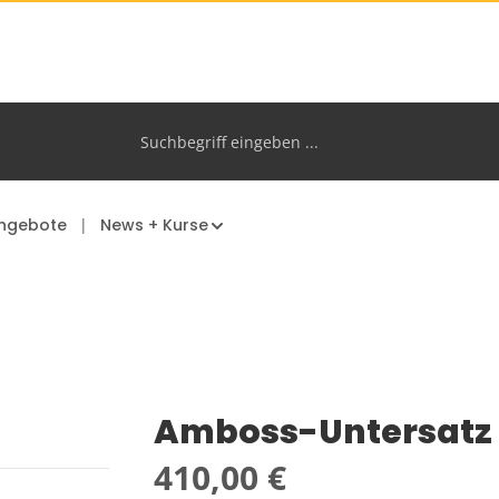
ngebote
News + Kurse
Amboss-Untersatz U
Regulärer Preis:
410,00 €