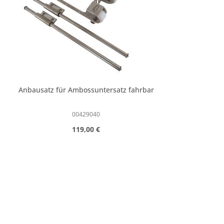
Anbausatz für Ambossuntersatz fahrbar
00429040
Regulärer Preis:
119,00 €
Produkt Anzahl: Gib den gewünschte
Satz