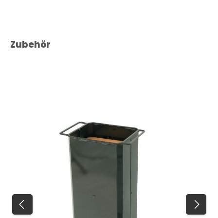
Produktgalerie überspringen
Zubehör