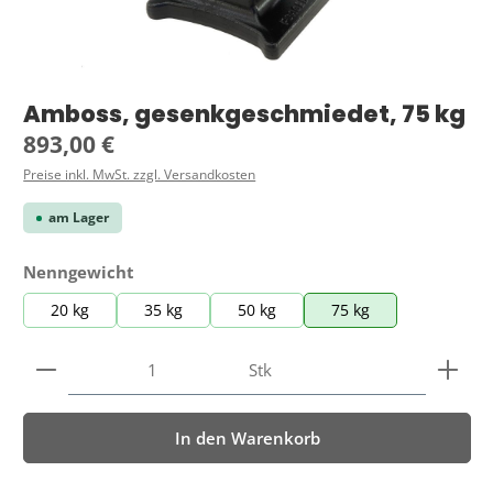
Amboss, gesenkgeschmiedet, 75 kg
Regulärer Preis:
893,00 €
Preise inkl. MwSt. zzgl. Versandkosten
am Lager
auswählen
Nenngewicht
20 kg
35 kg
50 kg
75 kg
Produkt Anzahl: Gib den gewünschten Wert ein ode
Stk
In den Warenkorb