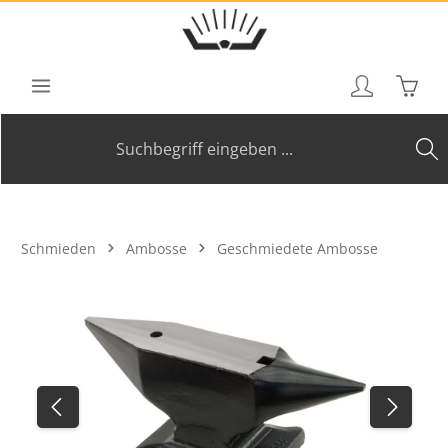
Zum Hauptinhalt springen
Waren
Schmieden
Ambosse
Geschmiedete Ambosse
Bildergalerie überspringen