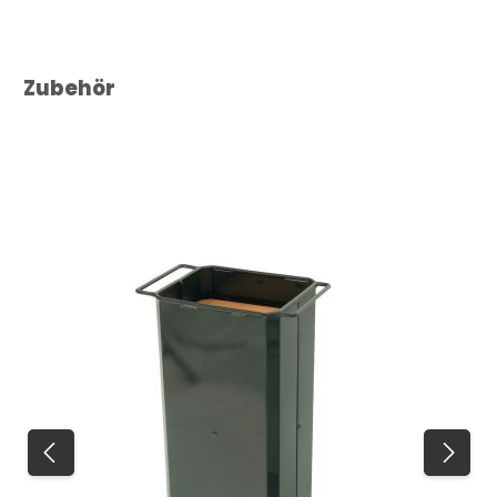
Produktgalerie überspringen
Zubehör