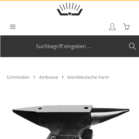
Zum Hauptinhalt springen
Waren
Schmieden
Ambosse
Norddeutsche Form
Bildergalerie überspringen