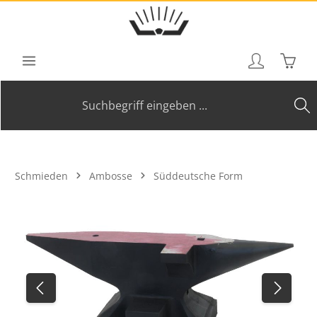
Zum Hauptinhalt springen
Waren
Schmieden
Ambosse
Süddeutsche Form
Bildergalerie überspringen