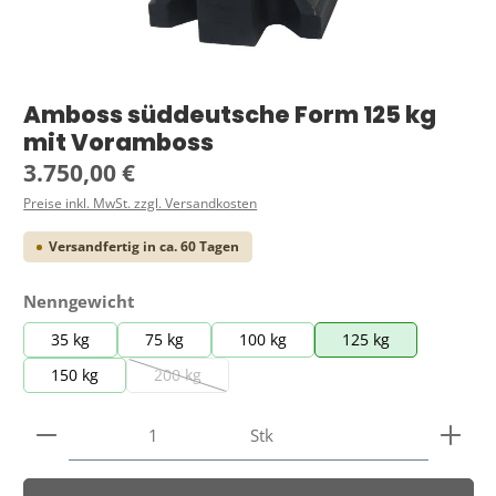
Amboss süddeutsche Form 125 kg
mit Voramboss
Regulärer Preis:
3.750,00 €
Preise inkl. MwSt. zzgl. Versandkosten
Versandfertig in ca. 60 Tagen
auswählen
Nenngewicht
35 kg
75 kg
100 kg
125 kg
150 kg
200 kg
(Diese Option ist zurzeit nicht verfügbar.)
Produkt Anzahl: Gib den gewünschten Wert ein ode
Stk