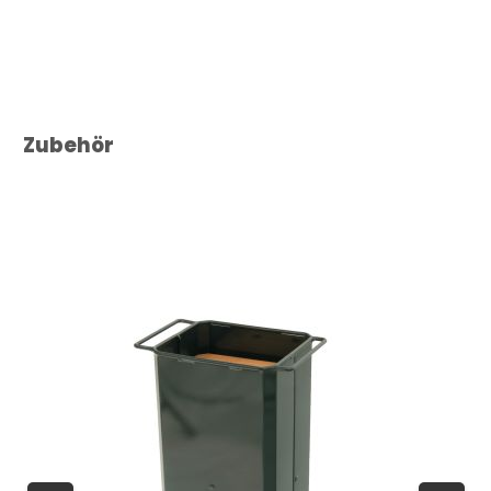
Produktgalerie überspringen
Zubehör