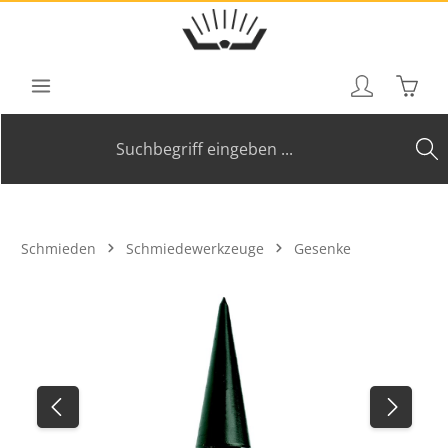
Zum Hauptinhalt springen
Waren
Schmieden
Schmiedewerkzeuge
Gesenke
Bildergalerie überspringen