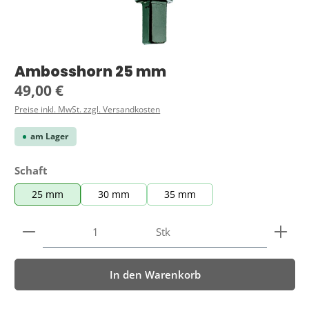
Ambosshorn 25 mm
Regulärer Preis:
49,00 €
Preise inkl. MwSt. zzgl. Versandkosten
am Lager
auswählen
Schaft
25 mm
30 mm
35 mm
Produkt Anzahl: Gib den gewünschten Wert ein ode
Stk
In den Warenkorb