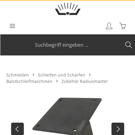
Zum Hauptinhalt springen
Waren
Schmieden
Schleifen und Schärfen
Bandschleifmaschinen
Zubehör Radiusmaster
Bildergalerie überspringen