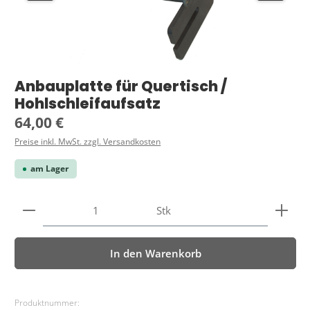
Anbauplatte für Quertisch /
Hohlschleifaufsatz
Regulärer Preis:
64,00 €
Preise inkl. MwSt. zzgl. Versandkosten
am Lager
Produkt Anzahl: Gib den gewünschten Wert ein ode
Stk
In den Warenkorb
Produktnummer: