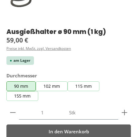
Ausgießhalter ø 90 mm (1 kg)
Regulärer Preis:
59,00 €
Preise inkl. MwSt. zzgl. Versandkosten
am Lager
auswählen
Durchmesser
90 mm
102 mm
115 mm
155 mm
Produkt Anzahl: Gib den gewünschten Wert ein ode
Stk
In den Warenkorb