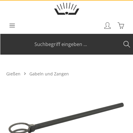
Zum Hauptinhalt springen
Waren
Gießen
Gabeln und Zangen
Bildergalerie überspringen