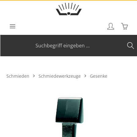
Zum Hauptinhalt springen
Waren
Schmieden
Schmiedewerkzeuge
Gesenke
Bildergalerie überspringen