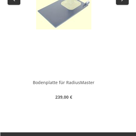
Bodenplatte für RadiusMaster
Regulärer Preis:
239,00 €