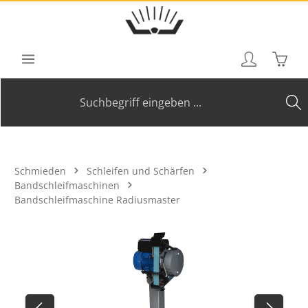
Zum Hauptinhalt springen
Waren
Schmieden
Schleifen und Schärfen
Bandschleifmaschinen
Bandschleifmaschine Radiusmaster
Bildergalerie überspringen