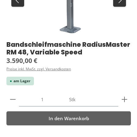
Bandschleifmaschine RadiusMaster
RM 48, Variable Speed
Regulärer Preis:
3.590,00 €
Preise inkl. MwSt. zzgl. Versandkosten
am Lager
Produkt Anzahl: Gib den gewünschten Wert ein ode
Stk
In den Warenkorb