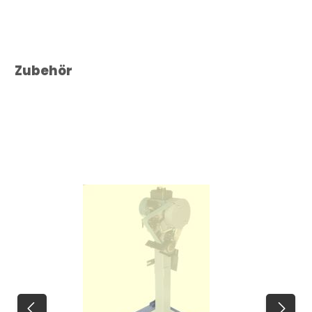
Produktgalerie überspringen
Zubehör