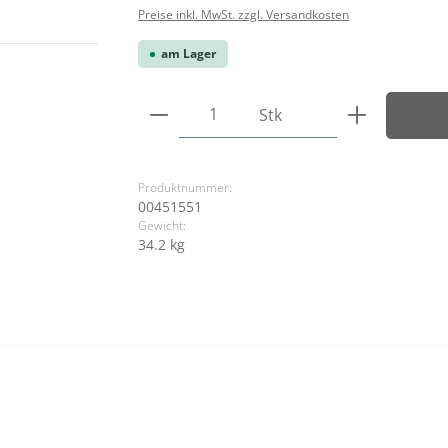
Preise inkl. MwSt. zzgl. Versandkosten
am Lager
Produkt Anzahl: Gib den ge
Stk
Produktnummer:
00451551
Gewicht:
34.2 kg