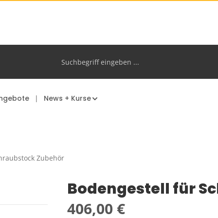
ngebote
News + Kurse
hraubstock Zubehör
Bodengestell für 
Regulärer Preis:
406,00 €