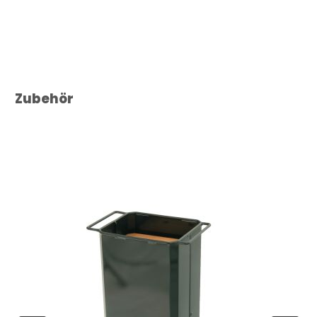
Produktgalerie überspringen
Zubehör