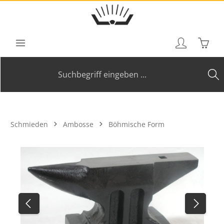
Zum Hauptinhalt springen
Waren
Schmieden
Ambosse
Böhmische Form
Bildergalerie überspringen