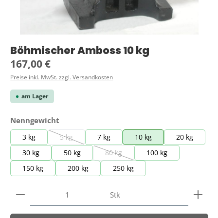
Böhmischer Amboss 10 kg
Regulärer Preis:
167,00 €
Preise inkl. MwSt. zzgl. Versandkosten
am Lager
auswählen
Nenngewicht
3 kg
5 kg
7 kg
10 kg
20 kg
(Diese Option ist zurzeit nicht verfügbar.)
30 kg
50 kg
80 kg
100 kg
(Diese Option ist zurzeit nicht verfügba
150 kg
200 kg
250 kg
Produkt Anzahl: Gib den gewünschten Wert ein ode
Stk