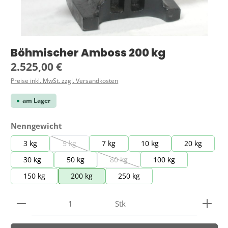
Böhmischer Amboss 200 kg
Regulärer Preis:
2.525,00 €
Preise inkl. MwSt. zzgl. Versandkosten
am Lager
auswählen
Nenngewicht
3 kg
5 kg
7 kg
10 kg
20 kg
(Diese Option ist zurzeit nicht verfügbar.)
30 kg
50 kg
80 kg
100 kg
(Diese Option ist zurzeit nicht verfügba
150 kg
200 kg
250 kg
Produkt Anzahl: Gib den gewünschten Wert ein ode
Stk