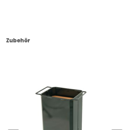
Produktgalerie überspringen
Zubehör