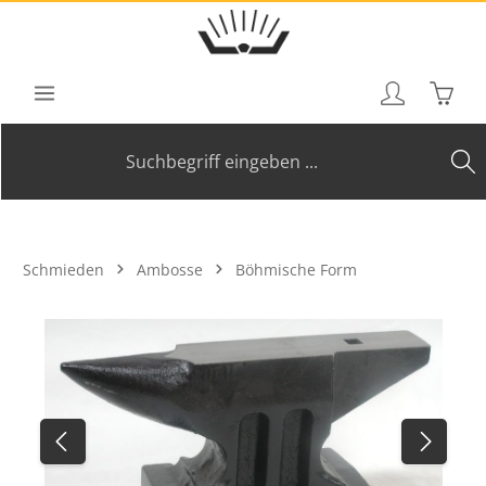
Zum Hauptinhalt springen
Waren
Schmieden
Ambosse
Böhmische Form
Bildergalerie überspringen